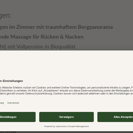
ngen:
gen im Zimmer mit traumhaftem Bergpanorama
ende Massage für Rücken & Nacken
ight) mit Vollpension in Bioqualität
ien Getränke inklusive *
ch mit Schwimmbad, Sauna & mehr
m mit Rücken-Fit, Wassergymnastik & mehr
rte Wanderungen mit unserem Natur- und Wanderführer
rkplatz am Haus
oholfreie Biere
räume