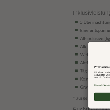
Inklusivleistu
5 Übernachtun
Eine entspann
All-inclusive (l
Alle alkoholfre
Wellnessberei
Aktiv-Program
Täglich gefüh
Kostenloser Pa
Gratis WLAN
* ausgenommen alk
Buchungszeit