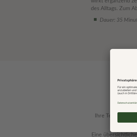
wirkt ergänzend zel
des Alltags. Zum Ab
Dauer: 35 Minute
Ihre Termine kön
I
Eine übersichtlich