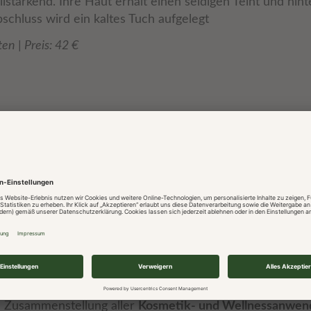
lstärkend. Ihre Haut erhält einen seidigen Teint und hint
schluss wird ein kaltes Tuch aufgelegt
n | Preis: 42 €
Bio-Kosmetik im Ifenblick.
nen Sie bequem telefonisch,
per Online-Anfrage
, via E-
hres Aufenthalts direkt an der Hotelrezeption reserviere
e Zusammenstellung aller
Kosmetik- und Wellnessanwen