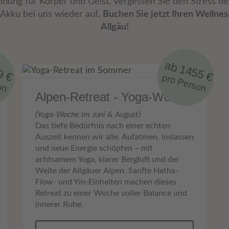
nnung für Körper und Geist. Vergessen Sie den Stress des
 Akku bei uns wieder auf.
Buchen Sie jetzt Ihren Wellnes
Allgäu!
9 €
ab 1455 €
on
pro Person
Alpen-Retreat - Yoga-Woche
(Yoga-Woche im Juni & August)
Das tiefe Bedürfnis nach einer echten
Auszeit kennen wir alle. Aufatmen, loslassen
und neue Energie schöpfen – mit
achtsamem Yoga, klarer Bergluft und der
Weite der Allgäuer Alpen. Sanfte Hatha-
Flow- und Yin-Einheiten machen dieses
Retreat zu einer Woche voller Balance und
innerer Ruhe.