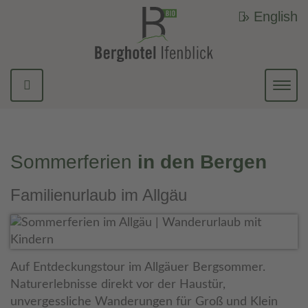
» English
Navi
ein-
Sommerferien
in den Bergen
Familienurlaub im Allgäu
Auf Entdeckungstour im Allgäuer Bergsommer.
Naturerlebnisse direkt vor der Haustür,
unvergessliche Wanderungen für Groß und Klein