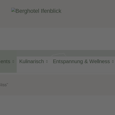
ments
Kulinarisch
Entspannung & Wellness
erer Geburtstag
in
liss"