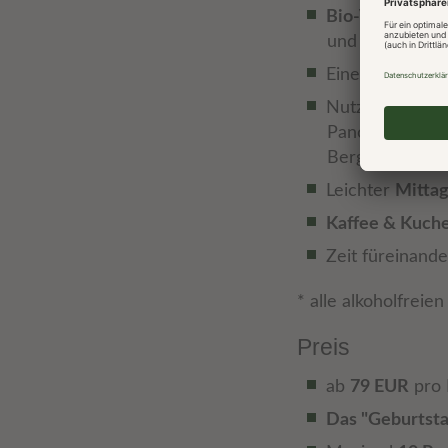
Bio-Verwöhnfr
und saisonalen 
Eine Flasche
Bi
Nutzung des 
Panorama Saun
Bergblick, Wass
Leichter
Mittag
Kaffee & Kuche
Zeit füreinande
* alle alkoholfreie
Preis
ab
79 EUR
pro 
Das "Geburtstag