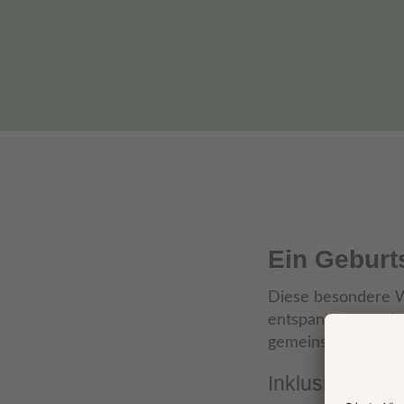
Ein Geburt
Diese besondere W
entspannt zu genie
gemeinsame Zeit in
Inklusivleistun