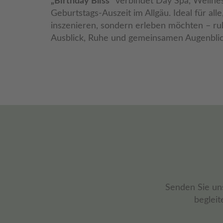
„Birthday Bliss“
verbindet Day Spa, Wellne
Geburtstags-Auszeit im Allgäu. Ideal für alle
inszenieren, sondern erleben möchten – ru
Ausblick, Ruhe und gemeinsamen Augenblic
Senden Sie uns
begleit