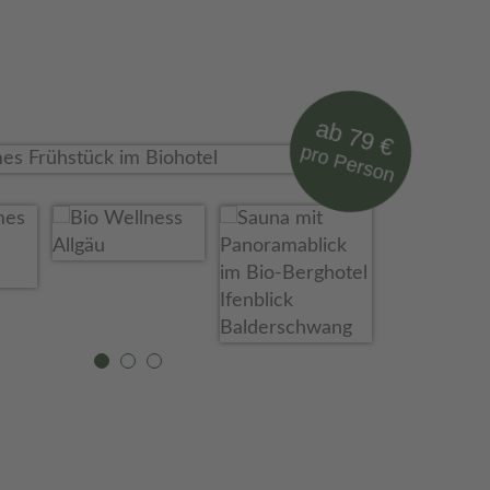
ab 79 €
pro Person