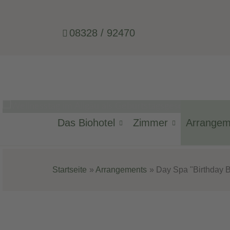
08328 / 92470
Das Biohotel
Zimmer
Arrange
Ein besond
Startseite
Arrangements
Day Spa "Birthday B