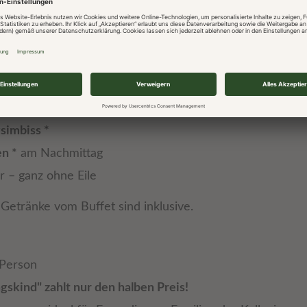
ühstück *
ab 8:00 Uhr: Reichhaltiges Bio-Frühstücksbuffe
Spezialitäten
o-Sekt
pro Gruppe auf Wunsch auch alkoholfrei
neuen
Panorama-Wellnessbereichs
(11:00–17:00 Uhr): mit
a, Softsauna, Dampfbad, Eisbrunnen, Ruheraum mit
erwelten mit Infinity-Pool, Innen-Pool, Textilsauna und 
simbiss *
n *
am Nachmittag
r – ganz ohne Eile
n Getränke vom Buffet sind inklusive.
Person
skind" zahlt nur den halben Preis!