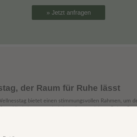
Jetzt anfragen
stag, der Raum für Ruhe lässt
ellnesstag bietet einen stimmungsvollen Rahmen, um d
ßen. Alle Leistungen sind darauf ausgerichtet, Ruhe, Ge
 den Mittelpunkt zu stellen – bewusst reduziert und wo
gen: