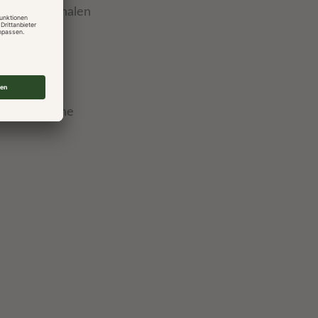
t mit regionalen
 finnischer
Infrarotkabine